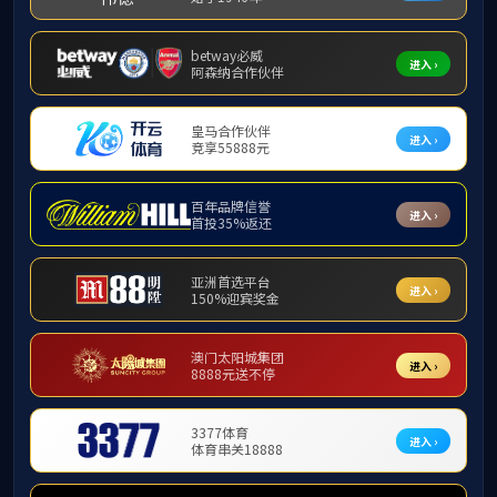
动互联网、移动操作系统。主
人才引进专项基金项目
1
项，
bv1946伟德重点专业
软
--
项，指导省级老员工研究性学
学团队”带头人，曾获得省级