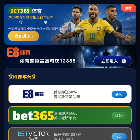
伟德国际(bevictor)官方网站-源自英国始于1946
首页
公司概况
旗下产业
研
首页
>
研究生教育
>
表格下载
附件【
研究生学籍异动审批表（2024版）.